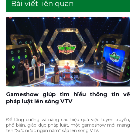
Bài viết liên quan
Gameshow giúp tìm hiểu thông tin về
pháp luật lên sóng VTV
Để tăng cường và nâng cao hiệu quả việc tuyên truyền,
phổ biến, giáo dục pháp luật, một gameshow mới mang
tên “Sức nước ngàn năm” sắp lên sóng VTV.