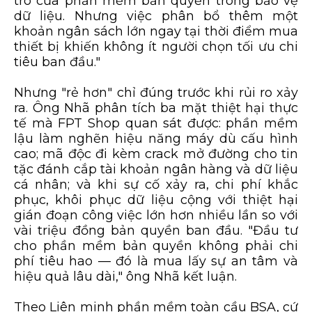
trò của phần mềm bản quyền trong bảo vệ
dữ liệu. Nhưng việc phân bổ thêm một
khoản ngân sách lớn ngay tại thời điểm mua
thiết bị khiến không ít người chọn tối ưu chi
tiêu ban đầu."
Nhưng "rẻ hơn" chỉ đúng trước khi rủi ro xảy
ra. Ông Nhã phân tích ba mặt thiệt hại thực
tế mà FPT Shop quan sát được: phần mềm
lậu làm nghẽn hiệu năng máy dù cấu hình
cao; mã độc đi kèm crack mở đường cho tin
tặc đánh cắp tài khoản ngân hàng và dữ liệu
cá nhân; và khi sự cố xảy ra, chi phí khắc
phục, khôi phục dữ liệu cộng với thiệt hại
gián đoạn công việc lớn hơn nhiều lần so với
vài triệu đồng bản quyền ban đầu. "Đầu tư
cho phần mềm bản quyền không phải chi
phí tiêu hao — đó là mua lấy sự an tâm và
hiệu quả lâu dài," ông Nhã kết luận.
Theo Liên minh phần mềm toàn cầu BSA, cứ