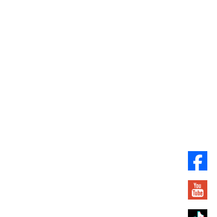
ĐỊA CHỈ
CÔNG TY CỔ PHẦN TRUYỀN THÔNG TRƯỜNG THÀNH
Truong Thanh Media
Phòng C3, tầng 3, tòa nhà 96A Định Công, Phường Phương Liệt, Hà Nội
LIÊN HỆ
Điện thoại:
+84 2436 687 118
|
Fax:
+84 936 202 229
E-mail:
info@truongthanhmedia.vn
Website:
truongthanhmedia.com
THỜI GIAN LÀM VIỆC
Thứ 2 – Thứ 6: 08:30 – 17:30
Thứ 7: 08:30 – 12:00
Chủ nhật: Nghỉ