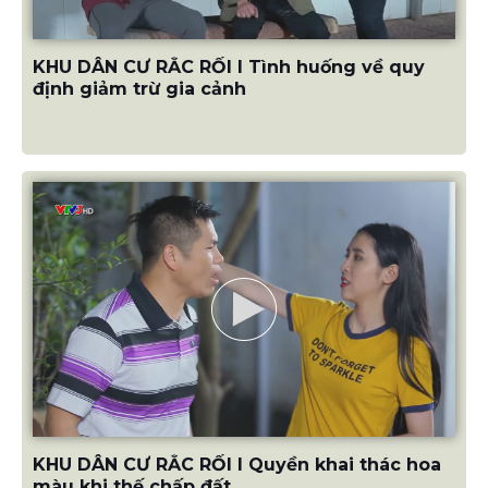
KHU DÂN CƯ RẮC RỐI I Tình huống về quy
định giảm trừ gia cảnh
KHU DÂN CƯ RẮC RỐI I Quyền khai thác hoa
màu khi thế chấp đất