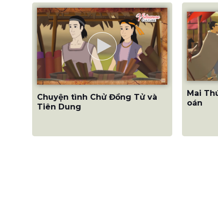
Mai Thú
Chuyện tình Chử Đồng Tử và
oán
Tiên Dung
ĐỊA CHỈ
CÔNG TY CỔ PHẦN TRUYỀN
Truong Thanh Media