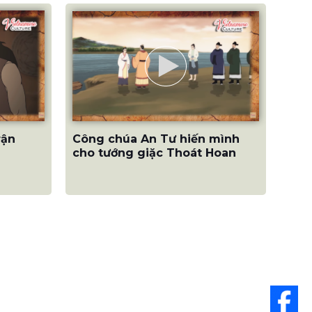
Công chúa An Tư hiến mình
rận
cho tướng giặc Thoát Hoan
THỜI GIAN LÀM VIỆC
Fax:
+84 936 202 229
Thứ 2 – Thứ 6: 08:30 –
17:30
a.vn