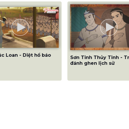
c Loan - Diệt hổ báo
Sơn Tinh Thủy Tinh - T
đánh ghen lịch sử
LIÊN HỆ
 THÔNG TRƯỜNG THÀNH
Điện thoại:
+84 2436 687 118
|
E-mail:
info@truongthanhmedi