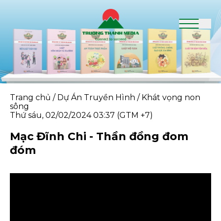
Trang chủ
/
Dự Án Truyền Hình
/
Khát vọng non
sông
Thứ sáu, 02/02/2024 03:37 (GTM +7)
Mạc Đĩnh Chi - Thần đồng đom
đóm